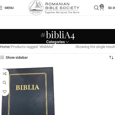
0
MENU
$
0.0
#bibliA4
Categories
Home
Products tagged “#bibliA4”
Showing the single result
Show sidebar