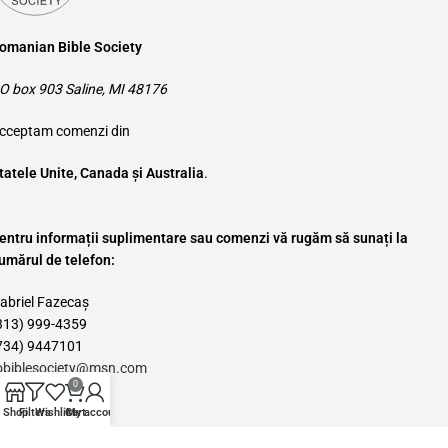
omanian Bible Society
O box 903 Saline, MI 48176
cceptam comenzi din
tatele Unite, Canada și Australia
.
entru informații suplimentare sau comenzi vă rugăm să sunați la
umărul de telefon:
abriel Fazecaș
313) 999-4359
734) 9447101
obiblesociety@msn.com
0
Categories
Shop
Filters
Wishlist
Cart
My account