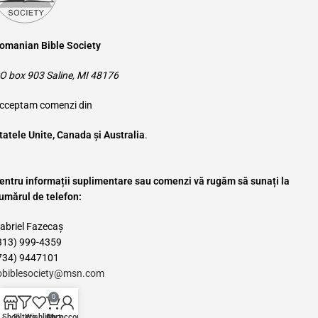
omanian Bible Society
O box 903 Saline, MI 48176
cceptam comenzi din
tatele Unite, Canada și Australia
.
entru informații suplimentare sau comenzi vă rugăm să sunați la
umărul de telefon:
abriel Fazecaș
313) 999-4359
734) 9447101
obiblesociety@msn.com
Categories
0
Shop
Filters
Wishlist
Cart
My account