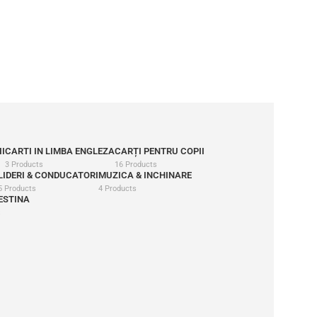
I
CARTI IN LIMBA ENGLEZA
CARȚI PENTRU COPII
3 Products
16 Products
LIDERI & CONDUCATORI
MUZICA & INCHINARE
5 Products
4 Products
ESTINA
s