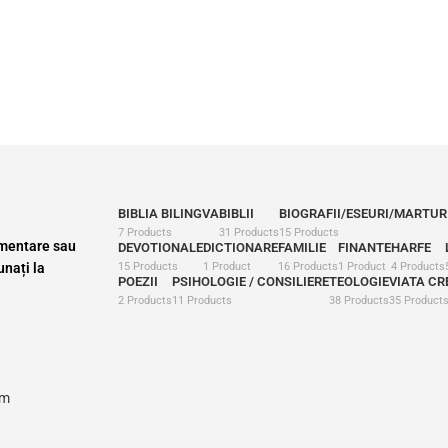
BIBLIA BILINGVA
BIBLII
BIOGRAFII/ESEURI/MARTURI
7 Products
31 Products
15 Products
imentare sau
DEVOTIONALE
DICTIONARE
FAMILIE
FINANTE
HARFE
nați la
15 Products
1 Product
16 Products
1 Product
4 Products
POEZII
PSIHOLOGIE / CONSILIERE
TEOLOGIE
VIATA CR
2 Products
11 Products
38 Products
35 Product
om