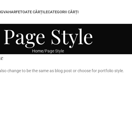
INGVA
HARFE
TOATE CĂRȚILE
CATEGORII CĂRȚI
Page Style
Home
Page Style
te
also change to be the same as blog post or choose for portfolio style.