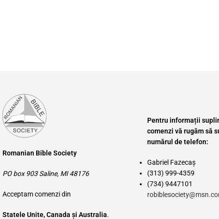
Pentru informații supl
comenzi vă rugăm să su
numărul de telefon:
Romanian Bible Society
Gabriel Fazecaș
(313) 999-4359
PO box 903 Saline, MI 48176
(734) 9447101
Acceptam comenzi din
robiblesociety@msn.c
Statele Unite, Canada și Australia
.