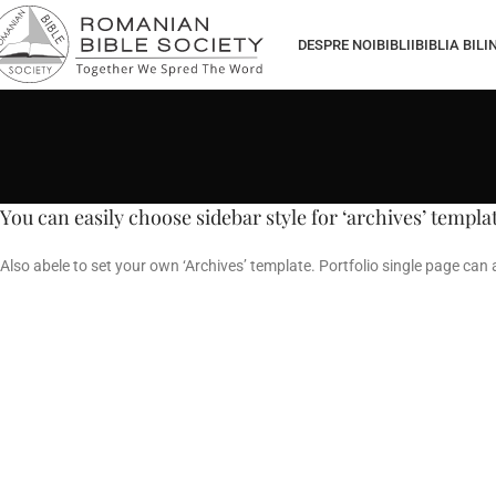
DESPRE NOI
BIBLII
BIBLIA BIL
You can easily choose sidebar style for ‘archives’ templa
Also abele to set your own ‘Archives’ template. Portfolio single page can 