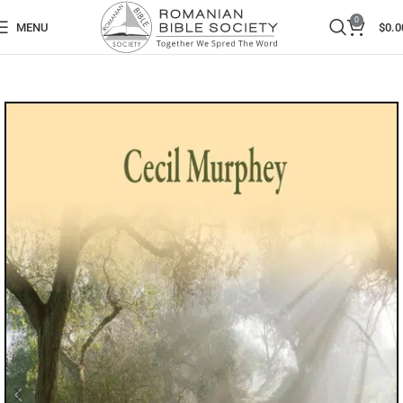
0
MENU
$
0.0