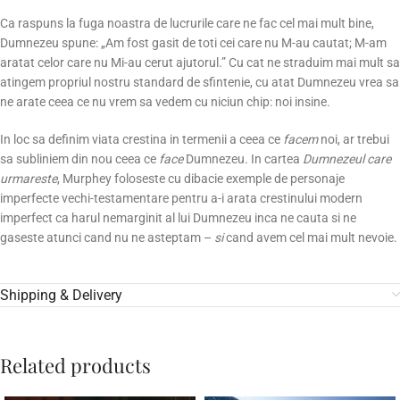
Ca raspuns la fuga noastra de lucrurile care ne fac cel mai mult bine,
Dumnezeu spune: „Am fost gasit de toti cei care nu M-au cautat; M-am
aratat celor care nu Mi-au cerut ajutorul.” Cu cat ne straduim mai mult sa
atingem propriul nostru standard de sfintenie, cu atat Dumnezeu vrea sa
ne arate ceea ce nu vrem sa vedem cu niciun chip: noi insine.
In loc sa definim viata crestina in termenii a ceea ce
facem
noi, ar trebui
sa subliniem din nou ceea ce
face
Dumnezeu. In cartea
Dumnezeul care
urmareste
, Murphey foloseste cu dibacie exemple de personaje
imperfecte vechi-testamentare pentru a-i arata crestinului modern
imperfect ca harul nemarginit al lui Dumnezeu inca ne cauta si ne
gaseste atunci cand nu ne asteptam –
si
cand avem cel mai mult nevoie.
Shipping & Delivery
Related products