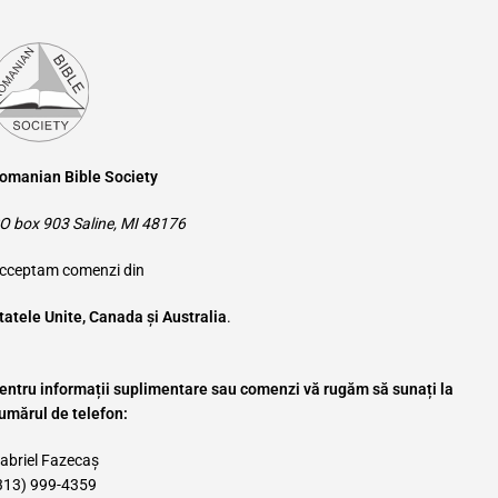
omanian Bible Society
O box 903 Saline, MI 48176
cceptam comenzi din
tatele Unite, Canada și Australia
.
entru informații suplimentare sau comenzi vă rugăm să sunați la
umărul de telefon:
abriel Fazecaș
313) 999-4359