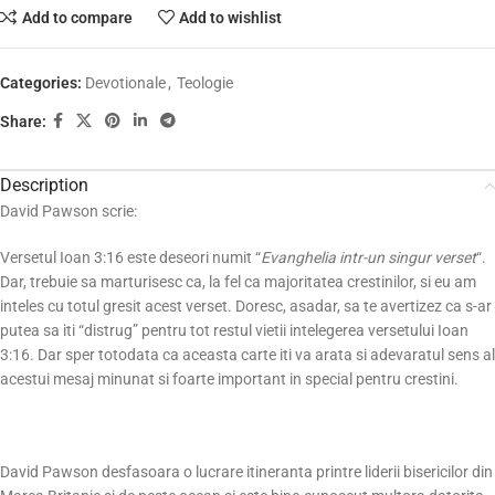
Add to compare
Add to wishlist
Categories:
Devotionale
,
Teologie
Share:
Description
David Pawson scrie:
Versetul Ioan 3:16 este deseori numit “
Evanghelia intr-un singur verset
“.
Dar, trebuie sa marturisesc ca, la fel ca majoritatea crestinilor, si eu am
inteles cu totul gresit acest verset. Doresc, asadar, sa te avertizez ca s-ar
putea sa iti “distrug” pentru tot restul vietii intelegerea versetului Ioan
3:16. Dar sper totodata ca aceasta carte iti va arata si adevaratul sens al
acestui mesaj minunat si foarte important in special pentru crestini.
David Pawson desfasoara o lucrare itineranta printre liderii bisericilor din