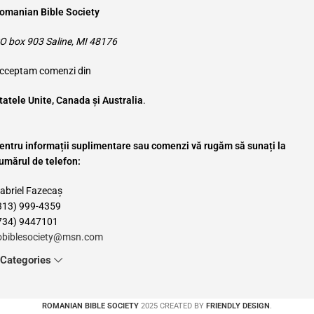
omanian Bible Society
O box 903 Saline, MI 48176
cceptam comenzi din
tatele Unite, Canada și Australia
.
entru informații suplimentare sau comenzi vă rugăm să sunați la
umărul de telefon:
abriel Fazecaș
313) 999-4359
734) 9447101
obiblesociety@msn.com
Categories
ROMANIAN BIBLE SOCIETY
2025 CREATED BY
FRIENDLY DESIGN
.