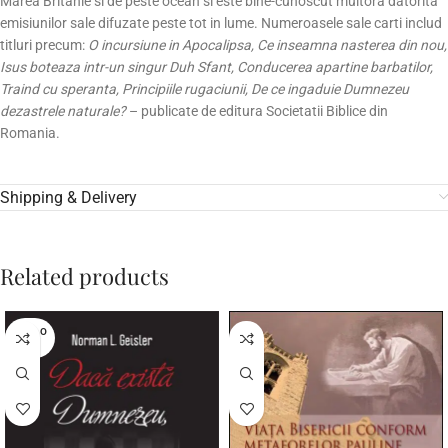
Marea Britanie si de peste ocean si este bine-cunoscut multora datorita
emisiunilor sale difuzate peste tot in lume. Numeroasele sale carti includ
titluri precum:
O incursiune in Apocalipsa, Ce inseamna nasterea din nou,
Isus boteaza intr-un singur Duh Sfant, Conducerea apartine barbatilor,
Traind cu speranta, Principiile rugaciunii, De ce ingaduie Dumnezeu
dezastrele naturale?
– publicate de editura Societatii Biblice din
Romania.
Shipping & Delivery
Related products
SOLD O
UT