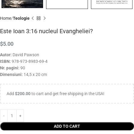
Home
Teologie
Este Ioan 3:16 nucleul Evangheliei?
$
5.00
Autor:
David Pawson
ISBN:
978-973-8983-69-4
Nr. pagini:
90
Dimensiuni:
14,5 x 20 cm
Add
$
200.00
to cart and get free shipping in the USA!
ADD TO CART