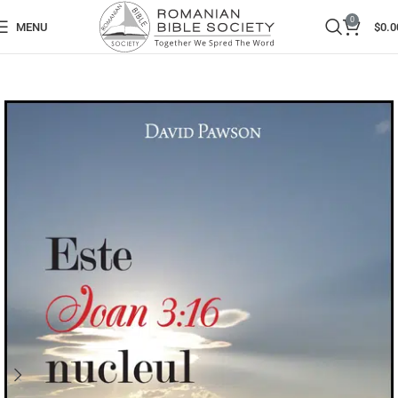
0
MENU
$
0.0