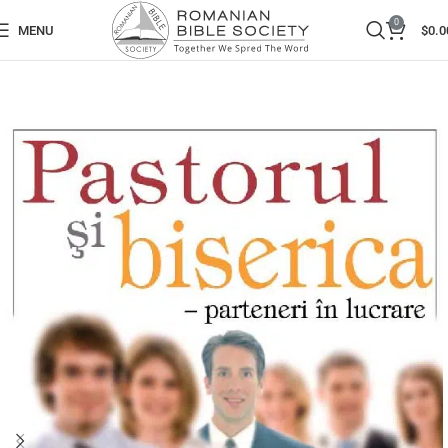
0
MENU
$
0.0