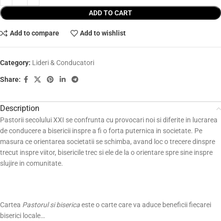
ADD TO CART
Add to compare
Add to wishlist
Category:
Lideri & Conducatori
Share:
Description
Pastorii secolului XXI se confrunta cu provocari noi si diferite in lucrarea
de conducere a bisericii inspre a fi o forta puternica in societate. Pe
masura ce orientarea societatii se schimba, avand loc o trecere dinspre
trecut inspre viitor, bisericile trec si ele de la o orientare spre sine inspre
slujire in comunitate.
Cartea
Pastorul si biserica
este o carte care va aduce beneficii fiecarei
biserici locale…