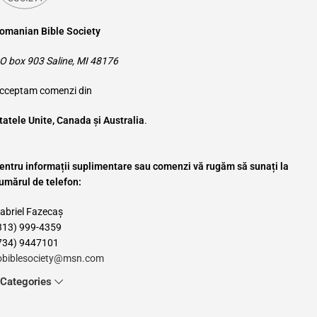
omanian Bible Society
O box 903 Saline, MI 48176
cceptam comenzi din
tatele Unite, Canada și Australia
.
entru informații suplimentare sau comenzi vă rugăm să sunați la
umărul de telefon:
abriel Fazecaș
313) 999-4359
734) 9447101
obiblesociety@msn.com
Categories