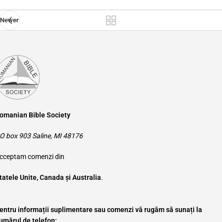
Newer
omanian Bible Society
O box 903 Saline, MI 48176
cceptam comenzi din
tatele Unite, Canada și Australia
.
entru informații suplimentare sau comenzi vă rugăm să sunați la
umărul de telefon: