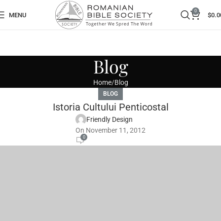
0
MENU
$
0.0
Blog
Home
Blog
BLOG
Istoria Cultului Penticostal
Friendly Design
On November 11, 2012
0