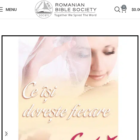
0
MENU
$
0.0