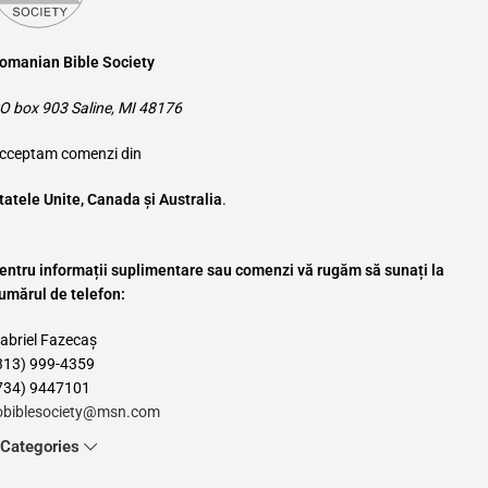
omanian Bible Society
O box 903 Saline, MI 48176
cceptam comenzi din
tatele Unite, Canada și Australia
.
entru informații suplimentare sau comenzi vă rugăm să sunați la
umărul de telefon:
abriel Fazecaș
313) 999-4359
734) 9447101
obiblesociety@msn.com
Categories