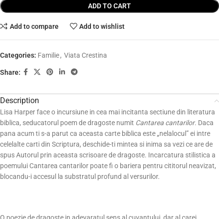
ADD TO CART
Add to compare
Add to wishlist
Categories:
Familie
,
Viata Crestina
Share:
Description
Lisa Harper face o incursiune in cea mai incitanta sectiune din literatura
biblica, seducatorul poem de dragoste numit
Cantarea cantarilor
. Daca
pana acum ti s-a parut ca aceasta carte biblica este „nelalocul” ei intre
celelalte carti din Scriptura, deschide-ti mintea si inima sa vezi ce are de
spus Autorul prin aceasta scrisoare de dragoste. Incarcatura stilistica a
poemului Cantarea cantarilor poate fi o bariera pentru cititorul neavizat,
blocandu-i accesul la substratul profund al versurilor.
O poezie de dragoste in adevaratul sens al cuvantului, dar al carei