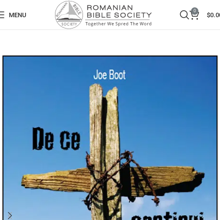
0
MENU
$
0.0