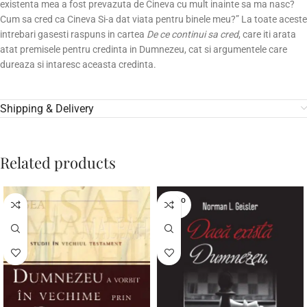
existenta mea a fost prevazuta de Cineva cu mult inainte sa ma nasc?
Cum sa cred ca Cineva Si-a dat viata pentru binele meu?” La toate aceste
intrebari gasesti raspuns in cartea
De ce continui sa cred
, care iti arata
atat premisele pentru credinta in Dumnezeu, cat si argumentele care
dureaza si intaresc aceasta credinta.
Shipping & Delivery
Related products
SOLD O
UT