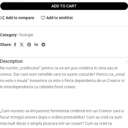
ADD TO CART
Add to compare
Add to wishlist
Category:
Teologie
Share:
Description
Ne numim „credinciosi” pentru ca ne-am pus credinta in ceva sau in
cineva. Dar care sunt temeliile care ne sustin crezurile? Pentru ca „omul
nu este o insula” inseamna ca este o fiinta dependenta de un Creator si
in interdependenta cu celelalte fiinte create.
„Cum reusesc sa imi pastrez fermitatea credintei intr-un Creator care a
facut intregul univers dupa o ordine prestabilita? Cum sa cred ca sunt
mai mult decat o simpla picatura intr-un ocean? Cum sa cred ca