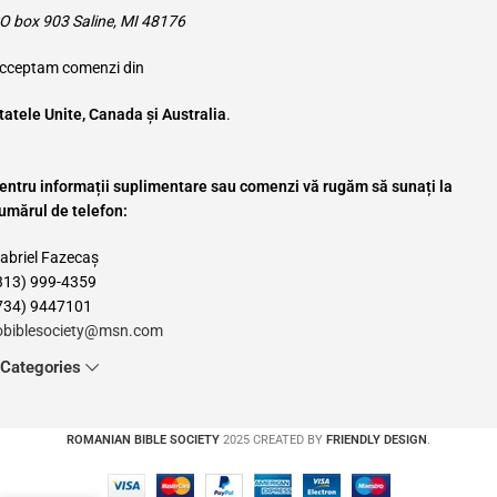
O box 903 Saline, MI 48176
cceptam comenzi din
tatele Unite, Canada și Australia
.
entru informații suplimentare sau comenzi vă rugăm să sunați la
umărul de telefon:
abriel Fazecaș
313) 999-4359
734) 9447101
obiblesociety@msn.com
Categories
ROMANIAN BIBLE SOCIETY
2025 CREATED BY
FRIENDLY DESIGN
.