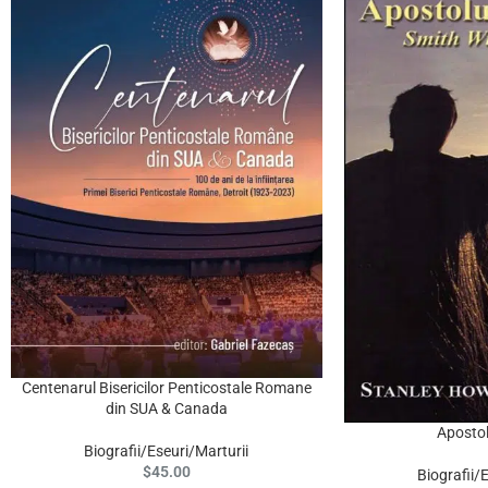
Centenarul Bisericilor Penticostale Romane
ADD TO CART
din SUA & Canada
Apostol
ADD TO CART
Biografii/Eseuri/Marturii
$
45.00
Biografii/