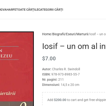
INGVA
HARFE
TOATE CĂRȚILE
CATEGORII CĂRȚI
Home
Biografii/Eseuri/Marturii
Iosif – un om
Iosif – un om al int
$
7.00
Autor:
Charles R. Swindoll
ISBN:
978-973-8983-55-7
Nr. pagini:
211
Dimensiuni:
14,5 x 20 cm
Add
$
200.00
to cart and get free shippi