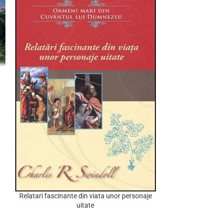
Relatari fascinante din viata unor personaje
ADD TO CART
uitate
Estera – o femeie
ADD TO CART