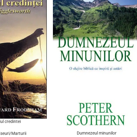
ul credintei
Dumnezeul minunilor
Eseuri/Marturii
ADD TO CART