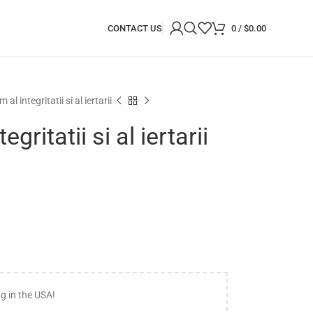
CONTACT US
0
/
$
0.00
 al integritatii si al iertarii
egritatii si al iertarii
ng in the USA!