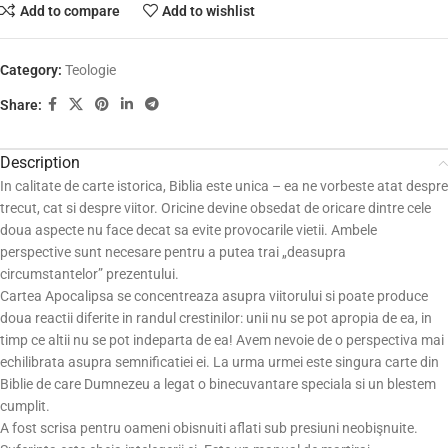
Add to compare
Add to wishlist
Category:
Teologie
Share:
Description
In calitate de carte istorica, Biblia este unica – ea ne vorbeste atat despre
trecut, cat si despre viitor. Oricine devine obsedat de oricare dintre cele
doua aspecte nu face decat sa evite provocarile vietii. Ambele
perspective sunt necesare pentru a putea trai „deasupra
circumstantelor” prezentului.
Cartea Apocalipsa se concentreaza asupra viitorului si poate produce
doua reactii diferite in randul crestinilor: unii nu se pot apropia de ea, in
timp ce altii nu se pot indeparta de ea! Avem nevoie de o perspectiva mai
echilibrata asupra semnificatiei ei. La urma urmei este singura carte din
Biblie de care Dumnezeu a legat o binecuvantare speciala si un blestem
cumplit.
A fost scrisa pentru oameni obisnuiti aflati sub presiuni neobişnuite.