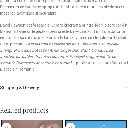
Suferinta este cheia intelegerii ei. Este un manual de martiraj.
Pe masura ce istoria se apropie de final, toti crestinii au nevoie de acest
mesaj de avertizare si incurajare.
David Pawson desfasoara o lucrare itineranta printre liderii bisericilor din
Marea Britanie si de peste ocean si este bine-cunoscut multora datorita
emisiunilor sale difuzate peste tot in lume. Numeroasele sale carti includ
titluri precum:
Ce inseamna nasterea din nou, Este Ioan 3:16 nucleul
Evangheliei?, Isus boteaza intr-un singur Duh Sfant, Conducerea
apartine barbatilor, Traind cu speranta, Principiile rugaciunii, De ce
ingaduie Dumnezeu dezastrele naturale?
– publicate de editura Societatii
Biblice din Romania.
Shipping & Delivery
Related products