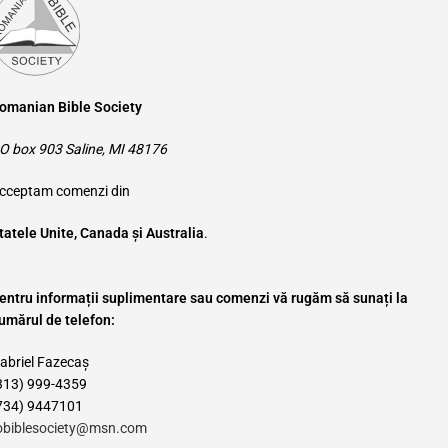
omanian Bible Society
O box 903 Saline, MI 48176
cceptam comenzi din
tatele Unite, Canada și Australia
.
entru informații suplimentare sau comenzi vă rugăm să sunați la
umărul de telefon:
abriel Fazecaș
313) 999-4359
734) 9447101
obiblesociety@msn.com