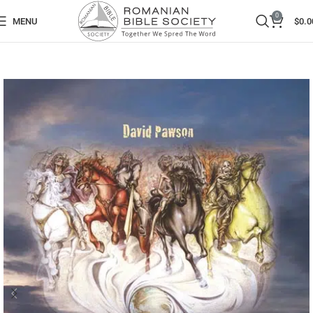
0
MENU
$
0.0