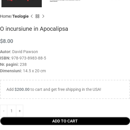
Home
Teologie
O incursiune in Apocalipsa
$
8.00
Autor:
David Pawson
ISBN:
978-973-8983-88-5
Nr. pagini:
238
Dimensiuni:
14.5 x 20 cm
Add
$
200.00
to cart and get free shipping in the USA!
ADD TO CART