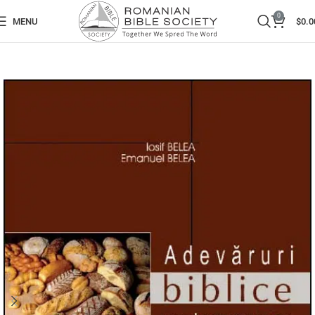
0
MENU
$
0.0